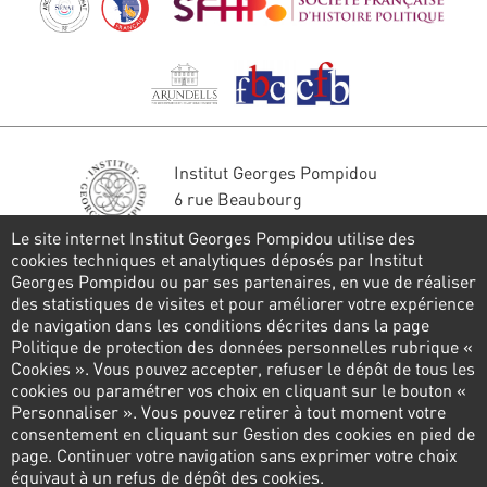
Institut Georges Pompidou
6 rue Beaubourg
75004 Paris
Le site internet Institut Georges Pompidou utilise des
Tél. : 01 44 78 41 22
cookies techniques et analytiques déposés par Institut
Georges Pompidou ou par ses partenaires, en vue de réaliser
Stay in touch
des statistiques de visites et pour améliorer votre expérience
de navigation dans les conditions décrites dans la page
CONTACT FORM
Politique de protection des données personnelles rubrique «
Cookies ». Vous pouvez accepter, refuser le dépôt de tous les
Follow us
cookies ou paramétrer vos choix en cliquant sur le bouton «
Personnaliser ». Vous pouvez retirer à tout moment votre
consentement en cliquant sur Gestion des cookies en pied de
page. Continuer votre navigation sans exprimer votre choix
Pied
équivaut à un refus de dépôt des cookies.