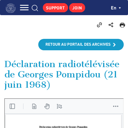
Skip
Cookies management panel
Ch
En
SUPPORT
JOIN
to
Navigation
main
THE INSTITUTE
content
principale
GEORGES POMPIDOU
CENTRE DE RECHERCHES
RETOUR AU PORTAIL DES ARCHIVES
PUBLICATIONS
NEWS
Déclaration radiotélévisée
de Georges Pompidou (21
PEDAGOGICAL AREA
juin 1968)