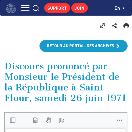
Skip
Cookies management panel
Ch
En
SUPPORT
JOIN
to
Navigation
main
THE INSTITUTE
content
principale
GEORGES POMPIDOU
CENTRE DE RECHERCHES
RETOUR AU PORTAIL DES ARCHIVES
PUBLICATIONS
NEWS
Discours prononcé par
Monsieur le Président de
PEDAGOGICAL AREA
la République à Saint-
Flour, samedi 26 juin 1971