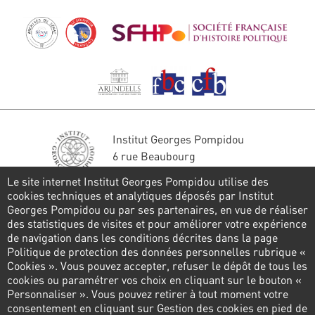
Institut Georges Pompidou
6 rue Beaubourg
75004 Paris
Le site internet Institut Georges Pompidou utilise des
Tél. : 01 44 78 41 22
cookies techniques et analytiques déposés par Institut
Georges Pompidou ou par ses partenaires, en vue de réaliser
Stay in touch
des statistiques de visites et pour améliorer votre expérience
de navigation dans les conditions décrites dans la page
CONTACT FORM
Politique de protection des données personnelles rubrique «
Cookies ». Vous pouvez accepter, refuser le dépôt de tous les
Follow us
cookies ou paramétrer vos choix en cliquant sur le bouton «
Personnaliser ». Vous pouvez retirer à tout moment votre
consentement en cliquant sur Gestion des cookies en pied de