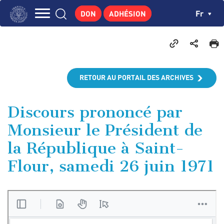
Aller
Panneau de gestion des cookies
Ch
Fr
DON
ADHÉSION
au
Navigation
contenu
L'INSTITUT
principal
principale
GEORGES POMPIDOU
CENTRE DE RECHERCHES
RETOUR AU PORTAIL DES ARCHIVES
PUBLICATIONS
ACTUALITÉS
Discours prononcé par
Monsieur le Président de
ENSEIGNEMENT
la République à Saint-
Flour, samedi 26 juin 1971