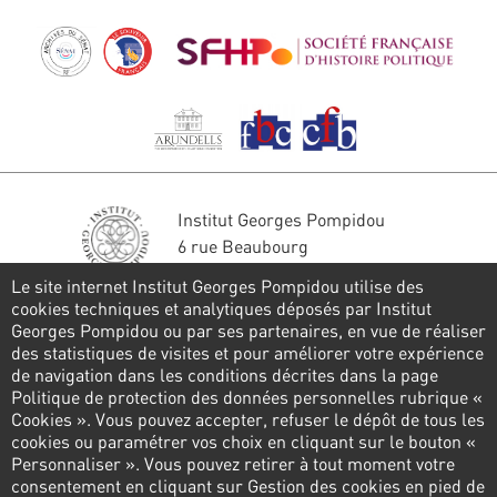
Institut Georges Pompidou
6 rue Beaubourg
75004 Paris
Le site internet Institut Georges Pompidou utilise des
Tél. : 01 44 78 41 22
cookies techniques et analytiques déposés par Institut
Georges Pompidou ou par ses partenaires, en vue de réaliser
Restons en contact
des statistiques de visites et pour améliorer votre expérience
de navigation dans les conditions décrites dans la page
FORMULAIRE DE CONTACT
Politique de protection des données personnelles rubrique «
Cookies ». Vous pouvez accepter, refuser le dépôt de tous les
Suivez-nous
cookies ou paramétrer vos choix en cliquant sur le bouton «
Personnaliser ». Vous pouvez retirer à tout moment votre
consentement en cliquant sur Gestion des cookies en pied de