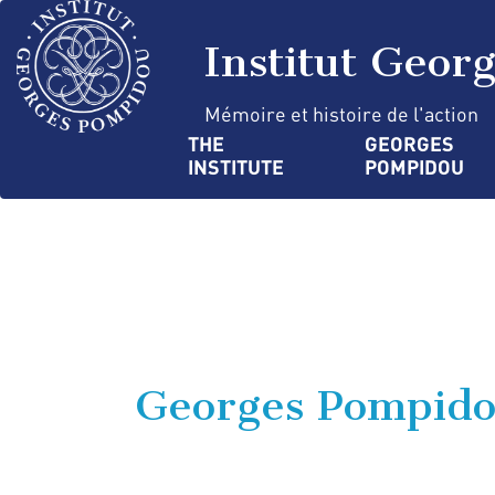
Skip
Cookies management panel
to
Institut Geor
main
content
Mémoire et histoire de l'action
Navigation
THE 
GEORGES 
INSTITUTE
POMPIDOU
principale
Georges Pompidou 