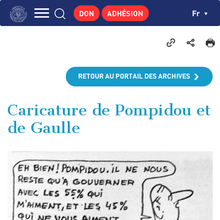
Aller
Panneau de gestion des cookies
Ch
Fr
DON
ADHÉSION
au
Navigation
contenu
L'INSTITUT
principal
principale
GEORGES POMPIDOU
CENTRE DE RECHERCHES
RETOUR AU PORTAIL DES ARCHIVES
PUBLICATIONS
ACTUALITÉS
Caricature de Pompidou et
de Gaulle
ENSEIGNEMENT