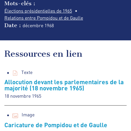
Mots-clés :
Élections présidentielles de 1965
Relations entre Pompidou et de Gaulle
Date :
décembre
1968
Ressources en lien
Texte
Allocution devant les parlementaires de la
majorité (18 novembre 1965)
18 novembre 1965
Image
Caricature de Pompidou et de Gaulle