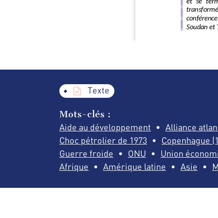
Texte
Mots-clés :
Aide au développement
Alliance atla
Choc pétrolier de 1973
Copenhague (1
Guerre froide
ONU
Union économi
Afrique
Amérique latine
Asie
M