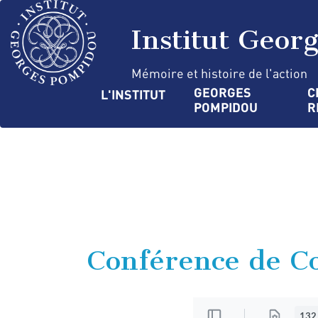
Aller
Panneau de gestion des cookies
au
Institut Geor
contenu
principal
Mémoire et histoire de l'action
Navigation
GEORGES 
C
L'INSTITUT
POMPIDOU
R
principale
Conférence de C