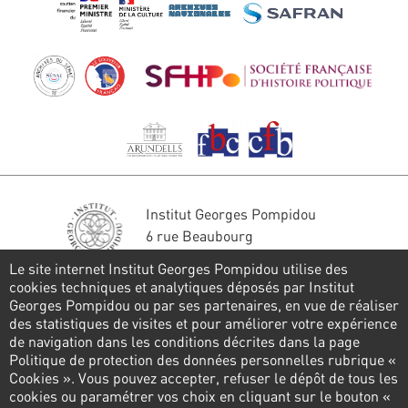
Institut Georges Pompidou
6 rue Beaubourg
75004 Paris
Le site internet Institut Georges Pompidou utilise des
Tél. : 01 44 78 41 22
cookies techniques et analytiques déposés par Institut
Georges Pompidou ou par ses partenaires, en vue de réaliser
Restons en contact
des statistiques de visites et pour améliorer votre expérience
de navigation dans les conditions décrites dans la page
FORMULAIRE DE CONTACT
Politique de protection des données personnelles rubrique «
Cookies ». Vous pouvez accepter, refuser le dépôt de tous les
Suivez-nous
cookies ou paramétrer vos choix en cliquant sur le bouton «