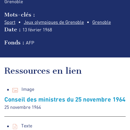
Grenoble
Mots-clés :
Sport
Jeux olympiques de Grenoble
Grenoble
Date :
13 février
1968
Fonds :
AFP
Ressources en lien
Image
Conseil des ministres du 25 novembre 1964
25 novembre 1964
Texte