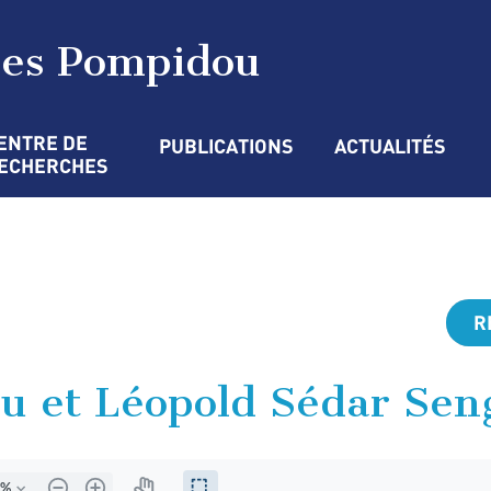
ges Pompidou
ENTRE DE 
PUBLICATIONS
ACTUALITÉS
ECHERCHES
R
u et Léopold Sédar Sen