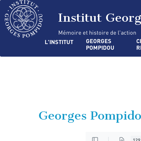
Aller
Panneau de gestion des cookies
au
Institut Geor
contenu
principal
Mémoire et histoire de l'action
Navigation
GEORGES 
C
L'INSTITUT
POMPIDOU
R
principale
Georges Pompido