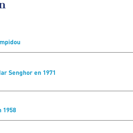
en
ompidou
ar Senghor en 1971
n 1958