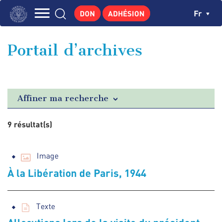
Aller
Panneau de gestion des cookies
Ch
Fr
DON
ADHÉSION
au
Navigation
contenu
L'INSTITUT
principal
principale
Portail d’archives
GEORGES POMPIDOU
CENTRE DE RECHERCHES
PUBLICATIONS
Affiner ma recherche
ACTUALITÉS
9 résultat(s)
ENSEIGNEMENT
Image
À la Libération de Paris, 1944
Texte