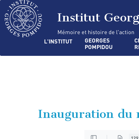
Aller
Panneau de gestion des cookies
au
Institut Geor
contenu
principal
Mémoire et histoire de l'action
Navigation
GEORGES 
C
L'INSTITUT
POMPIDOU
R
principale
Inauguration du