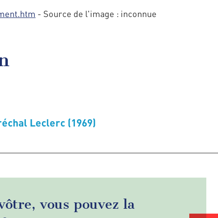
ument.htm
- Source de l'image : inconnue
en
échal Leclerc (1969)
 vôtre, vous pouvez la