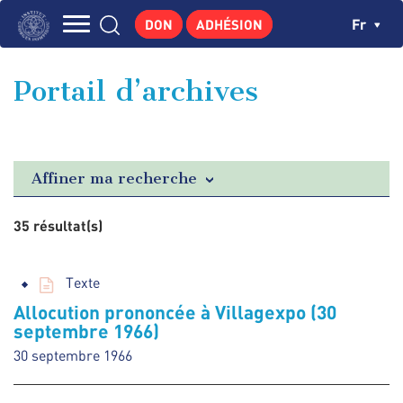
Aller
Panneau de gestion des cookies
Ch
Fr
DON
ADHÉSION
au
Navigation
contenu
L'INSTITUT
principal
principale
Portail d’archives
GEORGES POMPIDOU
CENTRE DE RECHERCHES
PUBLICATIONS
Affiner ma recherche
ACTUALITÉS
35 résultat(s)
ENSEIGNEMENT
Texte
Allocution prononcée à Villagexpo (30
septembre 1966)
30 septembre 1966