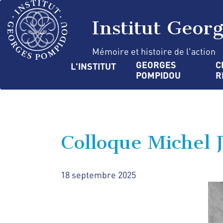
Aller
Panneau de gestion des cookies
au
Institut Geor
contenu
principal
Mémoire et histoire de l'action
Navigation
GEORGES 
C
L'INSTITUT
POMPIDOU
R
principale
Colloque Michel 
18 septembre 2025