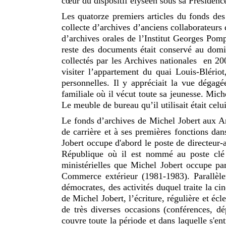
cœur du dispositif élyséen sous sa Présidenc
Les quatorze premiers articles du fonds des
collecte d’archives d’anciens collaborateu
d’archives orales de l’Institut Georges Pomp
reste des documents était conservé au domic
collectés par les Archives nationales en 2
visiter l’appartement du quai Louis-Blério
personnelles. Il y appréciait la vue dégag
familiale où il vécut toute sa jeunesse. Mi
Le meuble de bureau qu’il utilisait était c
Le fonds d’archives de Michel Jobert aux Arc
de carrière et à ses premières fonctions da
Jobert occupe d'abord le poste de directeur-
République où il est nommé au poste clé d
ministérielles que Michel Jobert occupe pa
Commerce extérieur (1981-1983). Parallèle
démocrates, des activités duquel traite la ci
de Michel Jobert, l’écriture, régulière et écl
de très diverses occasions (conférences, d
couvre toute la période et dans laquelle s'en