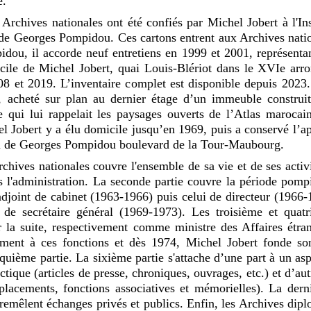
e.
 Archives nationales ont été confiés par Michel Jobert à l'I
rs de Georges Pompidou. Ces cartons entrent aux Archives nat
idou, il accorde neuf entretiens en 1999 et 2001, représenta
ile de Michel Jobert, quai Louis-Blériot dans le XVIe arron
008 et 2019. L’inventaire complet est disponible depuis 2023
t, acheté sur plan au dernier étage d’un immeuble construi
ée qui lui rappelait les paysages ouverts de l’Atlas maroca
chel Jobert y a élu domicile jusqu’en 1969, puis a conservé l
elui de Georges Pompidou boulevard de la Tour-Maubourg.
hives nationales couvre l'ensemble de sa vie et de ses activi
ns l'administration. La seconde partie couvre la période po
adjoint de cabinet (1963-1966) puis celui de directeur (1966-1
e secrétaire général (1969-1973). Les troisième et quatr
r la suite, respectivement comme ministre des Affaires ét
ment à ces fonctions et dès 1974, Michel Jobert fonde so
nquième partie. La sixième partie s'attache d’une part à un asp
ectique (articles de presse, chroniques, ouvrages, etc.) et d’au
éplacements, fonctions associatives et mémorielles). La dern
tremêlent échanges privés et publics. Enfin, les Archives dip