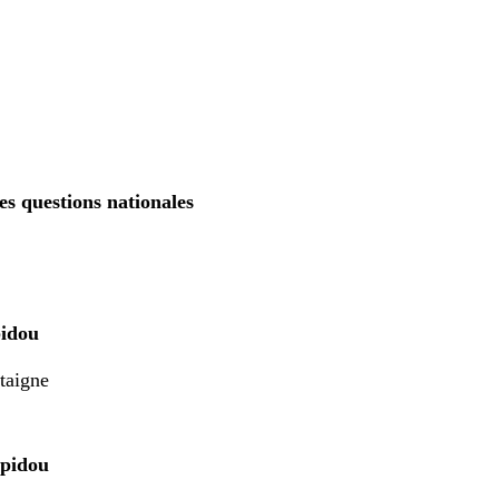
les questions nationales
pidou
taigne
mpidou