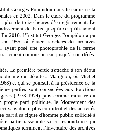
nstitut Georges-Pompidou dans le cadre de la
ionales en 2002. Dans le cadre du programme
nt plus de treize heures d’enregistrement. Le
dissement de Paris, jusqu'à ce qu'ils soient
. En 2018, l’Institut Georges Pompidou a pu
t en 1956, où étaient stockées des archives
in, ayant posé une photographie de la ferme
’appartement comme bureau jusqu’à son décès.
tés. La première partie s'attache à son début
mpidolienne qui débute à Matignon, où Michel
968) et qui se poursuit à la présidence de la
ième parties sont consacrées aux fonctions
rangères (1973-1974) puis comme ministre du
n propre parti politique, le Mouvement des
ect sans doute plus confidentiel des activités
tre part à sa figure d'homme public sollicité à
ière partie rassemble sa correspondance qui
lomatiques terminent l’inventaire des archives