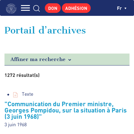
Aller
Panneau de gestion des cookies
Ch
Fr
DON
ADHÉSION
au
Navigation
contenu
L'INSTITUT
principal
principale
Portail d’archives
GEORGES POMPIDOU
CENTRE DE RECHERCHES
PUBLICATIONS
Affiner ma recherche
ACTUALITÉS
1272 résultat(s)
ENSEIGNEMENT
Texte
"Communication du Premier ministre,
Georges Pompidou, sur la situation à Paris
(3 juin 1968)"
3 juin 1968