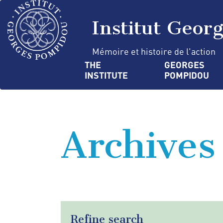
Skip
Cookies management panel
to
Institut Geor
main
content
Mémoire et histoire de l'action
Navigation
THE 
GEORGES 
INSTITUTE
POMPIDOU
principale
Archives
Refine search