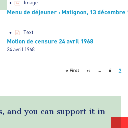
Image
Menu de déjeuner : Matignon, 13 décembre 
Text
Motion de censure 24 avril 1968
24 avril 1968
« First
First
‹‹
Previous
…
6
7
page
page
s, and you can support it in