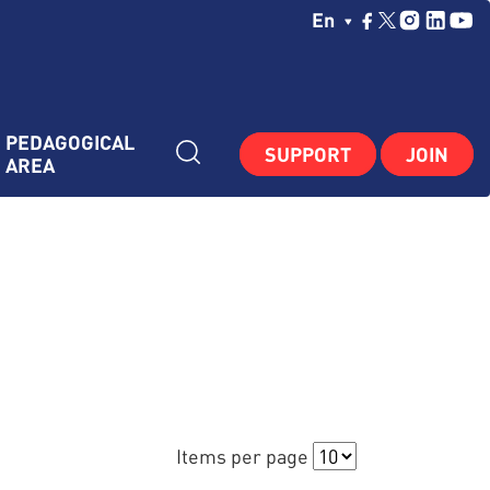
Choisissez Votre La
En
PEDAGOGICAL 
SUPPORT
JOIN
AREA
Items per page