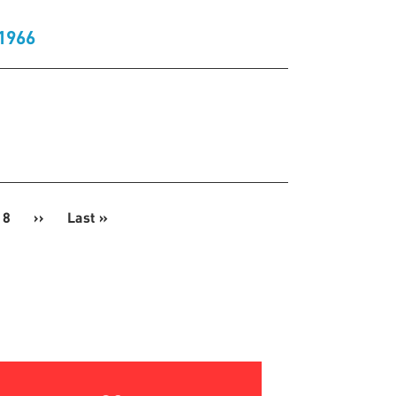
1966
8
››
Next
Last »
Last
page
page