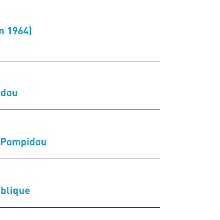
n 1964)
idou
 Pompidou
blique