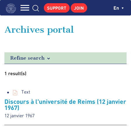
Skip
Cookies management panel
Ch
En
SUPPORT
JOIN
to
Navigation
main
THE INSTITUTE
content
principale
Archives portal
GEORGES POMPIDOU
CENTRE DE RECHERCHES
PUBLICATIONS
Refine search
NEWS
1 result(s)
PEDAGOGICAL AREA
Text
Discours à l'université de Reims (12 janvier
1967)
12 janvier 1967