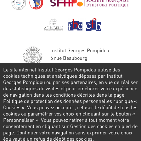
Institut Georges Pompidou
6 rue Beaubourg
75004 Paris
Le site internet Institut Georges Pompidou utilise des
Tél. : 01 44 78 41 22
cookies techniques et analytiques déposés par Institut
Georges Pompidou ou par ses partenaires, en vue de réaliser
Stay in touch
des statistiques de visites et pour améliorer votre expérience
de navigation dans les conditions décrites dans la page
CONTACT FORM
Politique de protection des données personnelles rubrique «
Cookies ». Vous pouvez accepter, refuser le dépôt de tous les
Follow us
cookies ou paramétrer vos choix en cliquant sur le bouton «
Personnaliser ». Vous pouvez retirer à tout moment votre
consentement en cliquant sur Gestion des cookies en pied de
page. Continuer votre navigation sans exprimer votre choix
Pied
équivaut à un refus de dépôt des cookies.