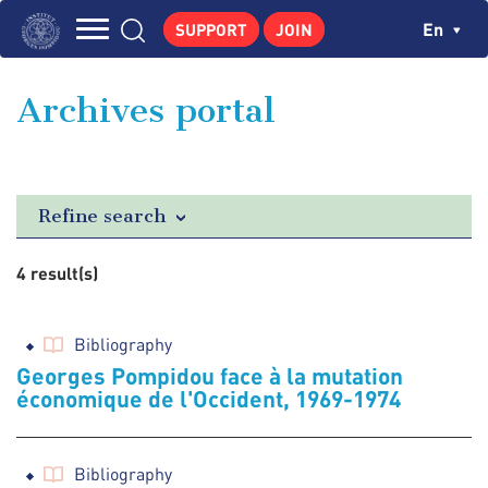
Skip
Cookies management panel
Ch
En
SUPPORT
JOIN
to
Navigation
main
THE INSTITUTE
content
principale
Archives portal
GEORGES POMPIDOU
CENTRE DE RECHERCHES
PUBLICATIONS
Refine search
NEWS
4 result(s)
PEDAGOGICAL AREA
Bibliography
Georges Pompidou face à la mutation
économique de l'Occident, 1969-1974
Bibliography