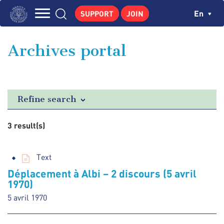
Skip
Cookies management panel
Ch
En
SUPPORT
JOIN
to
Navigation
main
THE INSTITUTE
content
principale
Archives portal
GEORGES POMPIDOU
CENTRE DE RECHERCHES
PUBLICATIONS
Refine search
NEWS
3 result(s)
PEDAGOGICAL AREA
Text
Déplacement à Albi – 2 discours (5 avril
1970)
5 avril 1970