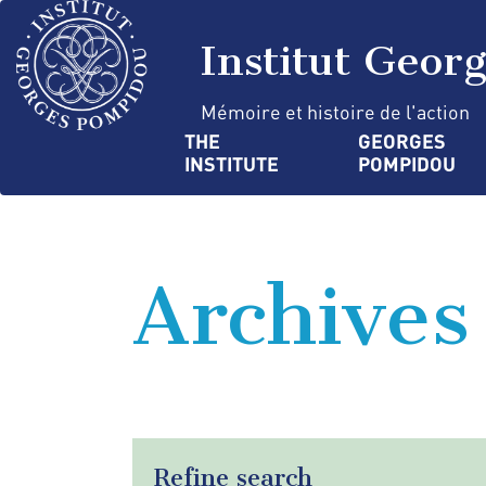
Skip
Cookies management panel
to
Institut Geor
main
content
Mémoire et histoire de l'action
Navigation
THE 
GEORGES 
INSTITUTE
POMPIDOU
principale
Archives
Refine search