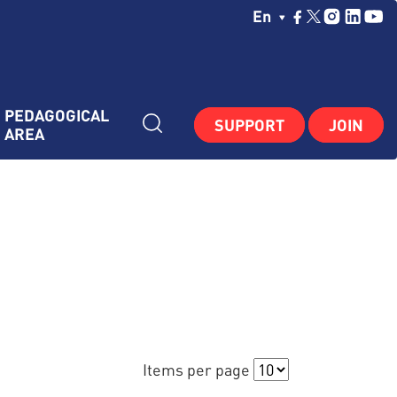
Choisissez Votre La
En
PEDAGOGICAL 
SUPPORT
JOIN
AREA
Items per page