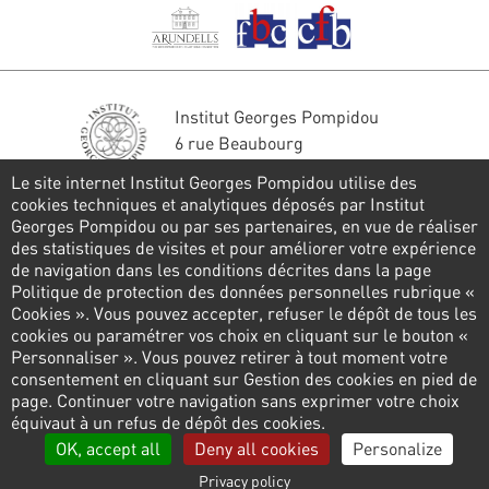
Institut Georges Pompidou
6 rue Beaubourg
75004 Paris
Le site internet Institut Georges Pompidou utilise des
Tél. : 01 44 78 41 22
cookies techniques et analytiques déposés par Institut
Georges Pompidou ou par ses partenaires, en vue de réaliser
Stay in touch
des statistiques de visites et pour améliorer votre expérience
de navigation dans les conditions décrites dans la page
CONTACT FORM
Politique de protection des données personnelles rubrique «
Cookies ». Vous pouvez accepter, refuser le dépôt de tous les
Follow us
cookies ou paramétrer vos choix en cliquant sur le bouton «
Personnaliser ». Vous pouvez retirer à tout moment votre
consentement en cliquant sur Gestion des cookies en pied de
page. Continuer votre navigation sans exprimer votre choix
Pied
équivaut à un refus de dépôt des cookies.
de
Privacy policy
Cookies management
Links
OK, accept all
Deny all cookies
Personalize
page
Privacy policy
Legal information
Contact us
Presse