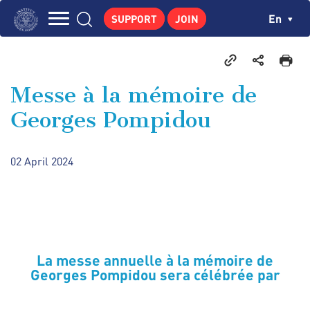
Skip
Cookies management panel
Ch
En
SUPPORT
JOIN
to
Navigation
main
THE INSTITUTE
content
principale
GEORGES POMPIDOU
Messe à la mémoire de
CENTRE DE RECHERCHES
Georges Pompidou
PUBLICATIONS
NEWS
02 April 2024
PEDAGOGICAL AREA
La messe annuelle à la mémoire de
Georges Pompidou sera célébrée par