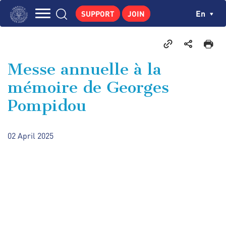
Skip
Cookies management panel
Ch
En
SUPPORT
JOIN
to
Navigation
main
THE INSTITUTE
content
principale
GEORGES POMPIDOU
Messe annuelle à la
CENTRE DE RECHERCHES
mémoire de Georges
PUBLICATIONS
Pompidou
NEWS
PEDAGOGICAL AREA
02 April 2025