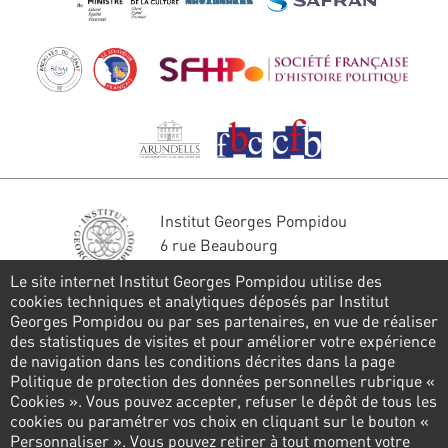
Institut Georges Pompidou
6 rue Beaubourg
75004 Paris
Le site internet Institut Georges Pompidou utilise des
Tél. : 01 44 78 41 22
cookies techniques et analytiques déposés par Institut
Georges Pompidou ou par ses partenaires, en vue de réaliser
Stay in touch
des statistiques de visites et pour améliorer votre expérience
de navigation dans les conditions décrites dans la page
CONTACT FORM
Politique de protection des données personnelles rubrique «
Cookies ». Vous pouvez accepter, refuser le dépôt de tous les
Follow us
cookies ou paramétrer vos choix en cliquant sur le bouton «
Personnaliser ». Vous pouvez retirer à tout moment votre