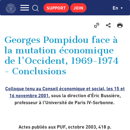
Skip
Cookies management panel
Ch
En
SUPPORT
JOIN
to
Navigation
main
THE INSTITUTE
content
principale
GEORGES POMPIDOU
Georges Pompidou face à
CENTRE DE RECHERCHES
la mutation économique
PUBLICATIONS
de l'Occident, 1969-1974
NEWS
- Conclusions
PEDAGOGICAL AREA
Colloque tenu au Conseil économique et social, les 15 et
16 novembre 2001
, sous la direction d'Éric Bussière,
professeur à l'Université de Paris IV-Sorbonne.
Actes publiés aux PUF, octobre 2003, 418 p.