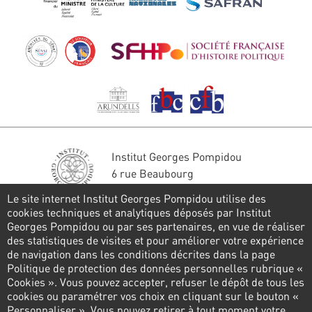
Institut Georges Pompidou
6 rue Beaubourg
75004 Paris
Le site internet Institut Georges Pompidou utilise des
Tél. : 01 44 78 41 22
cookies techniques et analytiques déposés par Institut
Georges Pompidou ou par ses partenaires, en vue de réaliser
Restons en contact
des statistiques de visites et pour améliorer votre expérience
de navigation dans les conditions décrites dans la page
FORMULAIRE DE CONTACT
Politique de protection des données personnelles rubrique «
Cookies ». Vous pouvez accepter, refuser le dépôt de tous les
Suivez-nous
cookies ou paramétrer vos choix en cliquant sur le bouton «
Personnaliser ». Vous pouvez retirer à tout moment votre