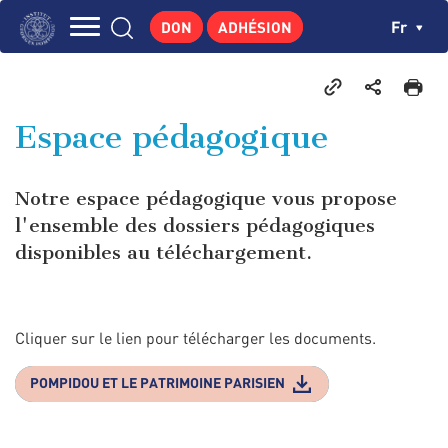
Aller
Panneau de gestion des cookies
Ch
Fr
DON
ADHÉSION
au
Navigation
contenu
L'INSTITUT
principal
principale
GEORGES POMPIDOU
Espace pédagogique
CENTRE DE RECHERCHES
PUBLICATIONS
Notre espace pédagogique vous propose
ACTUALITÉS
l'ensemble des dossiers pédagogiques
disponibles au téléchargement.
ENSEIGNEMENT
Cliquer sur le lien pour télécharger les documents.
POMPIDOU ET LE PATRIMOINE PARISIEN