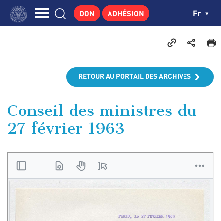
Aller
Panneau de gestion des cookies
Ch
Fr
DON
ADHÉSION
au
Navigation
contenu
L'INSTITUT
principal
principale
GEORGES POMPIDOU
CENTRE DE RECHERCHES
RETOUR AU PORTAIL DES ARCHIVES
PUBLICATIONS
ACTUALITÉS
Conseil des ministres du
27 février 1963
ENSEIGNEMENT