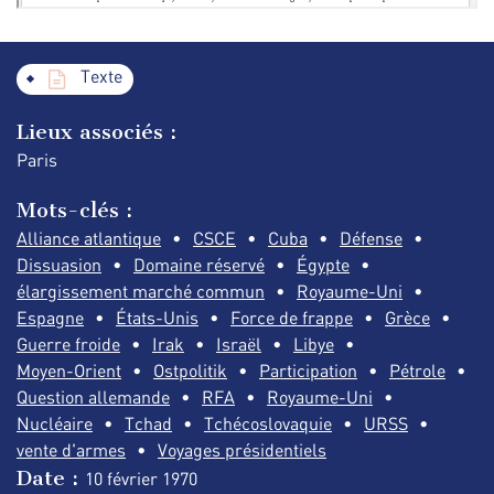
Texte
Lieux associés :
Paris
Mots-clés :
Alliance atlantique
CSCE
Cuba
Défense
Dissuasion
Domaine réservé
Égypte
élargissement marché commun
Royaume-Uni
Espagne
États-Unis
Force de frappe
Grèce
Guerre froide
Irak
Israël
Libye
Moyen-Orient
Ostpolitik
Participation
Pétrole
Question allemande
RFA
Royaume-Uni
Nucléaire
Tchad
Tchécoslovaquie
URSS
vente d'armes
Voyages présidentiels
Date :
10 février
1970