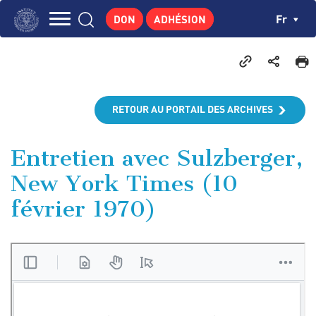
Aller
Panneau de gestion des cookies
Ch
Fr
DON
ADHÉSION
au
Navigation
contenu
L'INSTITUT
principal
principale
GEORGES POMPIDOU
CENTRE DE RECHERCHES
RETOUR AU PORTAIL DES ARCHIVES
PUBLICATIONS
ACTUALITÉS
Entretien avec Sulzberger,
New York Times (10
ENSEIGNEMENT
février 1970)