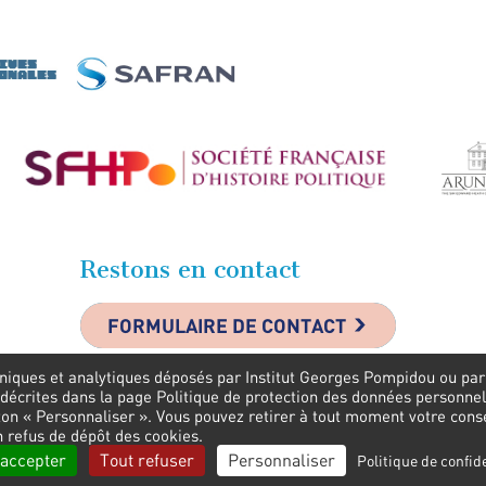
Restons en contact
FORMULAIRE DE CONTACT
niques et analytiques déposés par Institut Georges Pompidou ou par s
 décrites dans la page Politique de protection des données personnel
uton « Personnaliser ». Vous pouvez retirer à tout moment votre con
n refus de dépôt des cookies.
 accepter
Tout refuser
Personnaliser
Politique de confide
okies
Liens
Mentions légales
Contactez-nou