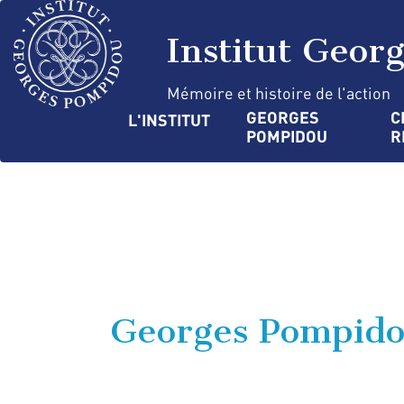
Aller
Panneau de gestion des cookies
au
Institut Geor
contenu
principal
Mémoire et histoire de l'action
Navigation
GEORGES 
C
L'INSTITUT
POMPIDOU
R
principale
Georges Pompido