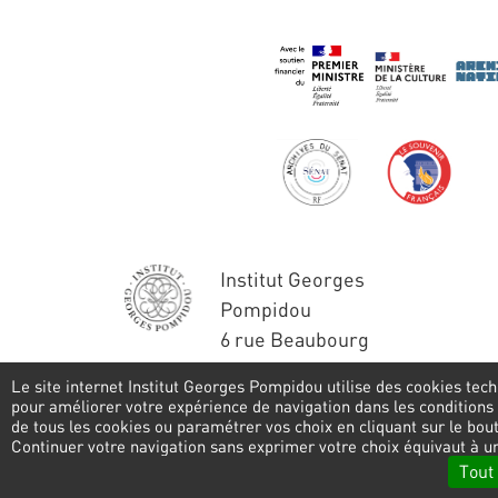
Institut Georges
Pompidou
6 rue Beaubourg
75004 Paris
Le site internet Institut Georges Pompidou utilise des cookies tech
Tél. : 01 44 78 41 22
pour améliorer votre expérience de navigation dans les conditions
de tous les cookies ou paramétrer vos choix en cliquant sur le bo
Pied
Continuer votre navigation sans exprimer votre choix équivaut à u
Tout
de
Politique de confidentialité
Gestion des co