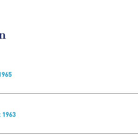
en
1965
t 1963