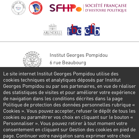
Institut Georges Pompidou
6 rue Beaubourg
75004 Paris
Le site internet Institut Georges Pompidou utilise des
Tél. : 01 44 78 41 22
cookies techniques et analytiques déposés par Institut
Georges Pompidou ou par ses partenaires, en vue de réaliser
Restons en contact
des statistiques de visites et pour améliorer votre expérience
de navigation dans les conditions décrites dans la page
FORMULAIRE DE CONTACT
Politique de protection des données personnelles rubrique «
Cookies ». Vous pouvez accepter, refuser le dépôt de tous les
Suivez-nous
cookies ou paramétrer vos choix en cliquant sur le bouton «
Personnaliser ». Vous pouvez retirer à tout moment votre
consentement en cliquant sur Gestion des cookies en pied de
page. Continuer votre navigation sans exprimer votre choix