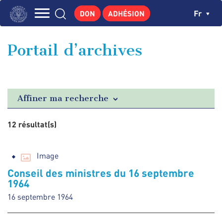
Aller
Panneau de gestion des cookies
Ch
Fr
DON
ADHÉSION
au
Navigation
contenu
L'INSTITUT
principal
principale
Portail d’archives
GEORGES POMPIDOU
CENTRE DE RECHERCHES
PUBLICATIONS
Affiner ma recherche
ACTUALITÉS
12 résultat(s)
ENSEIGNEMENT
Image
Conseil des ministres du 16 septembre
1964
16 septembre 1964