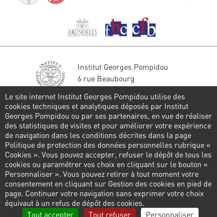
Institut Georges Pompidou
6 rue Beaubourg
75004 Paris
Le site internet Institut Georges Pompidou utilise des
Tél. : 01 44 78 41 22
cookies techniques et analytiques déposés par Institut
Georges Pompidou ou par ses partenaires, en vue de réaliser
Restons en contact
des statistiques de visites et pour améliorer votre expérience
de navigation dans les conditions décrites dans la page
FORMULAIRE DE CONTACT
Politique de protection des données personnelles rubrique «
Cookies ». Vous pouvez accepter, refuser le dépôt de tous les
Suivez-nous
cookies ou paramétrer vos choix en cliquant sur le bouton «
Personnaliser ». Vous pouvez retirer à tout moment votre
consentement en cliquant sur Gestion des cookies en pied de
page. Continuer votre navigation sans exprimer votre choix
Pied
équivaut à un refus de dépôt des cookies.
de
Politique de confidentialité
Gestion des cookies
Tout accepter
Tout refuser
Personnaliser