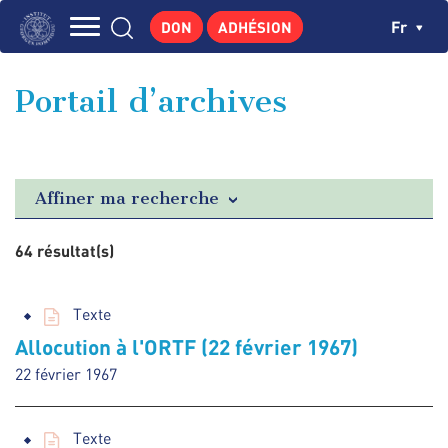
Aller
Panneau de gestion des cookies
Ch
Fr
DON
ADHÉSION
au
Navigation
contenu
L'INSTITUT
principal
principale
Portail d’archives
GEORGES POMPIDOU
CENTRE DE RECHERCHES
PUBLICATIONS
Affiner ma recherche
ACTUALITÉS
64 résultat(s)
ENSEIGNEMENT
Texte
Allocution à l'ORTF (22 février 1967)
22 février 1967
Texte