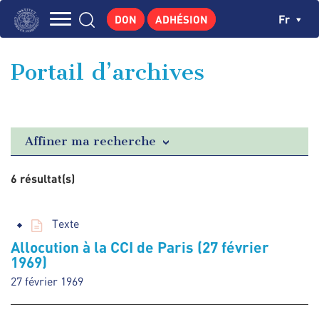
Aller
Panneau de gestion des cookies
Ch
Fr
DON
ADHÉSION
au
Navigation
contenu
L'INSTITUT
principal
principale
Portail d’archives
GEORGES POMPIDOU
CENTRE DE RECHERCHES
PUBLICATIONS
Affiner ma recherche
ACTUALITÉS
6 résultat(s)
ENSEIGNEMENT
Texte
Allocution à la CCI de Paris (27 février
1969)
27 février 1969