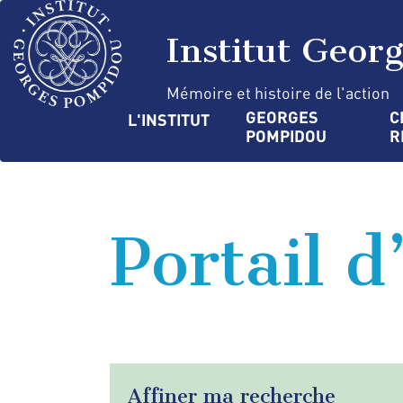
Aller
Panneau de gestion des cookies
au
Institut Geor
contenu
principal
Mémoire et histoire de l'action
Navigation
GEORGES 
C
L'INSTITUT
POMPIDOU
R
principale
Portail d
Affiner ma recherche