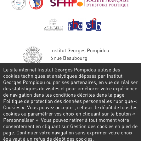
Institut Georges Pompidou
6 rue Beaubourg
75004 Paris
Le site internet Institut Georges Pompidou utilise des
Tél. : 01 44 78 41 22
cookies techniques et analytiques déposés par Institut
Georges Pompidou ou par ses partenaires, en vue de réaliser
Restons en contact
des statistiques de visites et pour améliorer votre expérience
de navigation dans les conditions décrites dans la page
FORMULAIRE DE CONTACT
Politique de protection des données personnelles rubrique «
Cookies ». Vous pouvez accepter, refuser le dépôt de tous les
Suivez-nous
cookies ou paramétrer vos choix en cliquant sur le bouton «
Personnaliser ». Vous pouvez retirer à tout moment votre
consentement en cliquant sur Gestion des cookies en pied de
page. Continuer votre navigation sans exprimer votre choix
Pied
équivaut à un refus de dépôt des cookies.