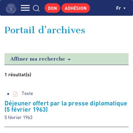
Aller
Panneau de gestion des cookies
Ch
Fr
DON
ADHÉSION
au
Navigation
contenu
L'INSTITUT
principal
principale
Portail d’archives
GEORGES POMPIDOU
CENTRE DE RECHERCHES
PUBLICATIONS
Affiner ma recherche
ACTUALITÉS
1 résultat(s)
ENSEIGNEMENT
Texte
Déjeuner offert par la presse diplomatique
(5 février 1963)
5 février 1963