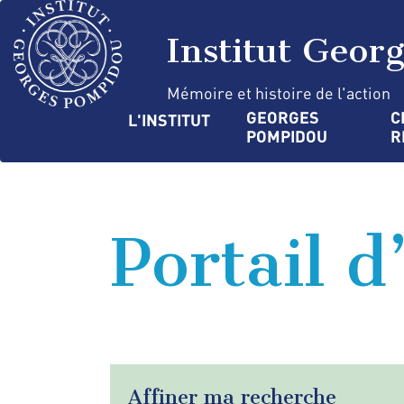
Aller
Panneau de gestion des cookies
au
Institut Geor
contenu
principal
Mémoire et histoire de l'action
Navigation
GEORGES 
C
L'INSTITUT
POMPIDOU
R
principale
Portail d
Affiner ma recherche