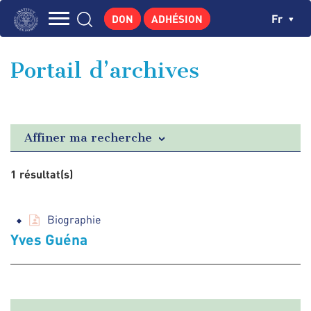
Aller
Panneau de gestion des cookies
Ch
Fr
DON
ADHÉSION
au
Navigation
contenu
L'INSTITUT
principal
principale
Portail d’archives
GEORGES POMPIDOU
CENTRE DE RECHERCHES
PUBLICATIONS
Affiner ma recherche
ACTUALITÉS
1 résultat(s)
ENSEIGNEMENT
Biographie
Yves Guéna