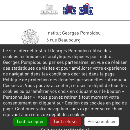
Institut Georges Pompidou
6 rue Beaubourg
75004 Paris
Le site internet Institut Georges Pompidou utilise des
Tél. : 01 44 78 41 22
cookies techniques et analytiques déposés par Institut
Georges Pompidou ou par ses partenaires, en vue de réaliser
Restons en contact
des statistiques de visites et pour améliorer votre expérience
de navigation dans les conditions décrites dans la page
FORMULAIRE DE CONTACT
Politique de protection des données personnelles rubrique «
Cookies ». Vous pouvez accepter, refuser le dépôt de tous les
Suivez-nous
cookies ou paramétrer vos choix en cliquant sur le bouton «
Personnaliser ». Vous pouvez retirer à tout moment votre
consentement en cliquant sur Gestion des cookies en pied de
page. Continuer votre navigation sans exprimer votre choix
Pied
équivaut à un refus de dépôt des cookies.
de
Politique de confidentialité
Gestion des cookies
Tout accepter
Tout refuser
Personnaliser
page
Politique de confidentialité