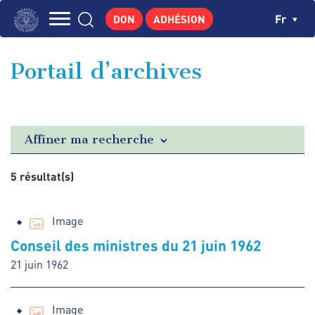
Aller
Panneau de gestion des cookies
Ch
Fr
DON
ADHÉSION
au
Navigation
contenu
L'INSTITUT
principal
principale
Portail d’archives
GEORGES POMPIDOU
CENTRE DE RECHERCHES
PUBLICATIONS
Affiner ma recherche
ACTUALITÉS
5 résultat(s)
ENSEIGNEMENT
Image
Conseil des ministres du 21 juin 1962
21 juin 1962
Image