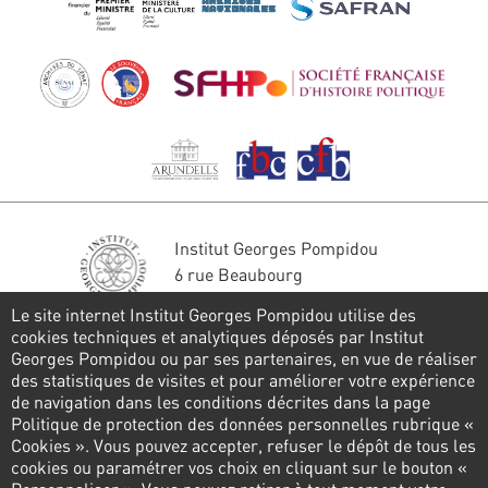
Institut Georges Pompidou
6 rue Beaubourg
75004 Paris
Le site internet Institut Georges Pompidou utilise des
Tél. : 01 44 78 41 22
cookies techniques et analytiques déposés par Institut
Georges Pompidou ou par ses partenaires, en vue de réaliser
Restons en contact
des statistiques de visites et pour améliorer votre expérience
de navigation dans les conditions décrites dans la page
FORMULAIRE DE CONTACT
Politique de protection des données personnelles rubrique «
Cookies ». Vous pouvez accepter, refuser le dépôt de tous les
Suivez-nous
cookies ou paramétrer vos choix en cliquant sur le bouton «