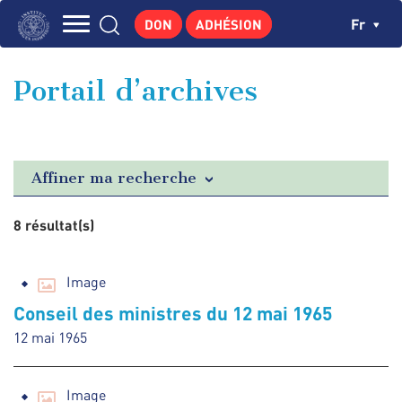
Aller
Panneau de gestion des cookies
Ch
Fr
DON
ADHÉSION
au
Navigation
contenu
L'INSTITUT
principal
principale
Portail d’archives
GEORGES POMPIDOU
CENTRE DE RECHERCHES
PUBLICATIONS
Affiner ma recherche
ACTUALITÉS
8 résultat(s)
ENSEIGNEMENT
Image
Conseil des ministres du 12 mai 1965
12 mai 1965
Image