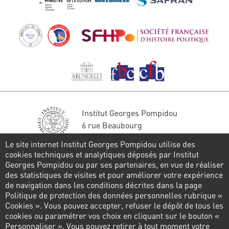
Institut Georges Pompidou
6 rue Beaubourg
75004 Paris
Le site internet Institut Georges Pompidou utilise des
Tél. : 01 44 78 41 22
cookies techniques et analytiques déposés par Institut
Georges Pompidou ou par ses partenaires, en vue de réaliser
Restons en contact
des statistiques de visites et pour améliorer votre expérience
de navigation dans les conditions décrites dans la page
FORMULAIRE DE CONTACT
Politique de protection des données personnelles rubrique «
Cookies ». Vous pouvez accepter, refuser le dépôt de tous les
Suivez-nous
cookies ou paramétrer vos choix en cliquant sur le bouton «
Personnaliser ». Vous pouvez retirer à tout moment votre