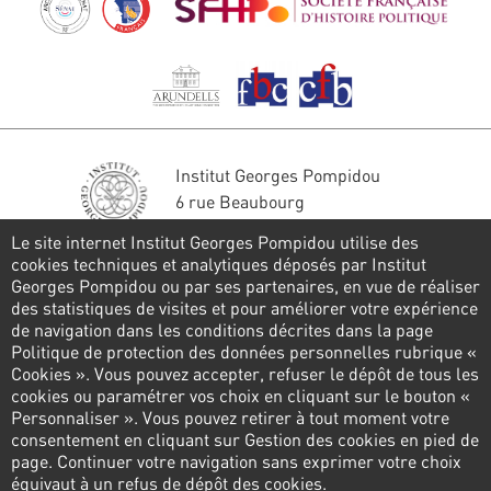
Institut Georges Pompidou
6 rue Beaubourg
75004 Paris
Le site internet Institut Georges Pompidou utilise des
Tél. : 01 44 78 41 22
cookies techniques et analytiques déposés par Institut
Georges Pompidou ou par ses partenaires, en vue de réaliser
Restons en contact
des statistiques de visites et pour améliorer votre expérience
de navigation dans les conditions décrites dans la page
FORMULAIRE DE CONTACT
Politique de protection des données personnelles rubrique «
Cookies ». Vous pouvez accepter, refuser le dépôt de tous les
Suivez-nous
cookies ou paramétrer vos choix en cliquant sur le bouton «
Personnaliser ». Vous pouvez retirer à tout moment votre
consentement en cliquant sur Gestion des cookies en pied de
page. Continuer votre navigation sans exprimer votre choix
Pied
équivaut à un refus de dépôt des cookies.