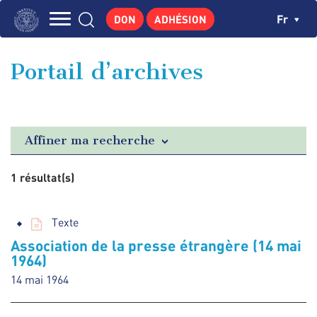
Aller
Panneau de gestion des cookies
Ch
Fr
DON
ADHÉSION
au
Navigation
contenu
L'INSTITUT
principal
principale
Portail d’archives
GEORGES POMPIDOU
CENTRE DE RECHERCHES
PUBLICATIONS
Affiner ma recherche
ACTUALITÉS
1 résultat(s)
ENSEIGNEMENT
Texte
Association de la presse étrangère (14 mai
1964)
14 mai 1964