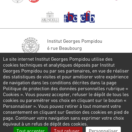
Institut Georges Pompidou
6 rue Beaubourg
75004 Paris
Le site internet Institut Georges Pompidou utilise des
Tél. : 01 44 78 41 22
cookies techniques et analytiques déposés par Institut
Georges Pompidou ou par ses partenaires, en vue de réaliser
Restons en contact
des statistiques de visites et pour améliorer votre expérience
de navigation dans les conditions décrites dans la page
FORMULAIRE DE CONTACT
Politique de protection des données personnelles rubrique «
Cookies ». Vous pouvez accepter, refuser le dépôt de tous les
Suivez-nous
cookies ou paramétrer vos choix en cliquant sur le bouton «
Personnaliser ». Vous pouvez retirer à tout moment votre
consentement en cliquant sur Gestion des cookies en pied de
page. Continuer votre navigation sans exprimer votre choix
Pied
équivaut à un refus de dépôt des cookies.
de
Politique de confidentialité
Gestion des cookies
Tout accepter
Tout refuser
Personnaliser