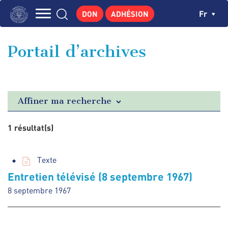
Aller
Panneau de gestion des cookies
Ch
Fr
DON
ADHÉSION
au
Navigation
contenu
L'INSTITUT
principal
principale
Portail d’archives
GEORGES POMPIDOU
CENTRE DE RECHERCHES
PUBLICATIONS
Affiner ma recherche
ACTUALITÉS
1 résultat(s)
ENSEIGNEMENT
Texte
Entretien télévisé (8 septembre 1967)
8 septembre 1967