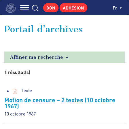
Aller
Panneau de gestion des cookies
Ch
Fr
DON
ADHÉSION
au
Navigation
contenu
L'INSTITUT
principal
principale
Portail d’archives
GEORGES POMPIDOU
CENTRE DE RECHERCHES
PUBLICATIONS
Affiner ma recherche
ACTUALITÉS
1 résultat(s)
ENSEIGNEMENT
Texte
Motion de censure – 2 textes (10 octobre
1967)
10 octobre 1967