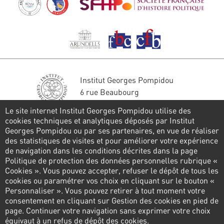
Institut Georges Pompidou
6 rue Beaubourg
75004 Paris
Le site internet Institut Georges Pompidou utilise des
Tél. : 01 44 78 41 22
cookies techniques et analytiques déposés par Institut
Georges Pompidou ou par ses partenaires, en vue de réaliser
Restons en contact
des statistiques de visites et pour améliorer votre expérience
de navigation dans les conditions décrites dans la page
FORMULAIRE DE CONTACT
Politique de protection des données personnelles rubrique «
Cookies ». Vous pouvez accepter, refuser le dépôt de tous les
Suivez-nous
cookies ou paramétrer vos choix en cliquant sur le bouton «
Personnaliser ». Vous pouvez retirer à tout moment votre
consentement en cliquant sur Gestion des cookies en pied de
page. Continuer votre navigation sans exprimer votre choix
Pied
équivaut à un refus de dépôt des cookies.