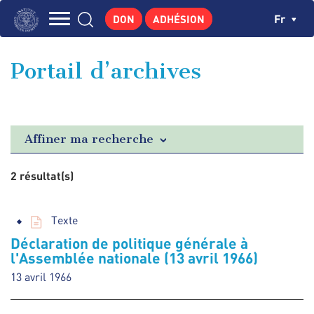
Aller
Panneau de gestion des cookies
Ch
Fr
DON
ADHÉSION
au
Navigation
contenu
L'INSTITUT
principal
principale
Portail d’archives
GEORGES POMPIDOU
CENTRE DE RECHERCHES
PUBLICATIONS
Affiner ma recherche
ACTUALITÉS
2 résultat(s)
ENSEIGNEMENT
Texte
Déclaration de politique générale à
l'Assemblée nationale (13 avril 1966)
13 avril 1966