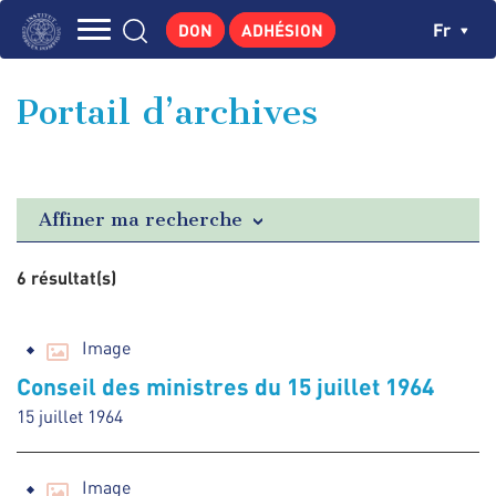
Aller
Panneau de gestion des cookies
Ch
Fr
DON
ADHÉSION
au
Navigation
contenu
L'INSTITUT
principal
principale
Portail d’archives
GEORGES POMPIDOU
CENTRE DE RECHERCHES
PUBLICATIONS
Affiner ma recherche
ACTUALITÉS
6 résultat(s)
ENSEIGNEMENT
Image
Conseil des ministres du 15 juillet 1964
15 juillet 1964
Image