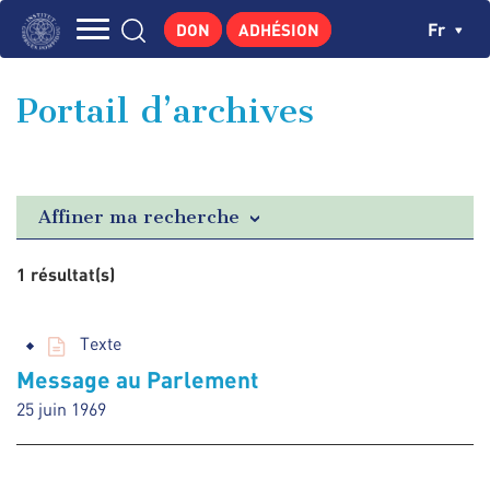
Aller
Panneau de gestion des cookies
Ch
Fr
DON
ADHÉSION
au
Navigation
contenu
L'INSTITUT
principal
principale
Portail d’archives
GEORGES POMPIDOU
CENTRE DE RECHERCHES
PUBLICATIONS
Affiner ma recherche
ACTUALITÉS
1 résultat(s)
ENSEIGNEMENT
Texte
Message au Parlement
25 juin 1969