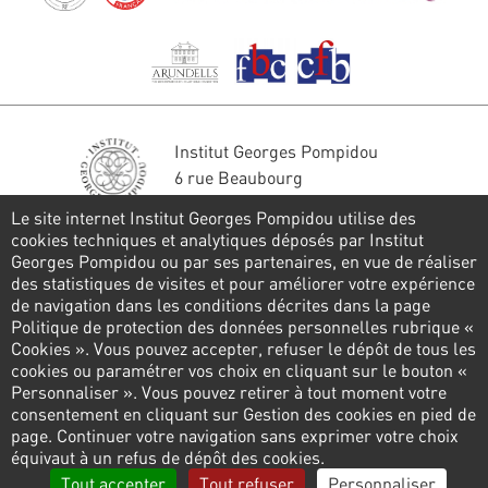
Institut Georges Pompidou
6 rue Beaubourg
75004 Paris
Le site internet Institut Georges Pompidou utilise des
Tél. : 01 44 78 41 22
cookies techniques et analytiques déposés par Institut
Georges Pompidou ou par ses partenaires, en vue de réaliser
Restons en contact
des statistiques de visites et pour améliorer votre expérience
de navigation dans les conditions décrites dans la page
FORMULAIRE DE CONTACT
Politique de protection des données personnelles rubrique «
Cookies ». Vous pouvez accepter, refuser le dépôt de tous les
Suivez-nous
cookies ou paramétrer vos choix en cliquant sur le bouton «
Personnaliser ». Vous pouvez retirer à tout moment votre
consentement en cliquant sur Gestion des cookies en pied de
page. Continuer votre navigation sans exprimer votre choix
Pied
équivaut à un refus de dépôt des cookies.
de
Politique de confidentialité
Gestion des cookies
Tout accepter
Tout refuser
Personnaliser