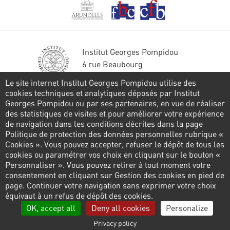
Institut Georges Pompidou
6 rue Beaubourg
75004 Paris
Le site internet Institut Georges Pompidou utilise des
Tél. : 01 44 78 41 22
cookies techniques et analytiques déposés par Institut
Georges Pompidou ou par ses partenaires, en vue de réaliser
Stay in touch
des statistiques de visites et pour améliorer votre expérience
de navigation dans les conditions décrites dans la page
CONTACT FORM
Politique de protection des données personnelles rubrique «
Cookies ». Vous pouvez accepter, refuser le dépôt de tous les
Follow us
cookies ou paramétrer vos choix en cliquant sur le bouton «
Personnaliser ». Vous pouvez retirer à tout moment votre
consentement en cliquant sur Gestion des cookies en pied de
page. Continuer votre navigation sans exprimer votre choix
Pied
équivaut à un refus de dépôt des cookies.
de
Privacy policy
Cookies management
Links
OK, accept all
Deny all cookies
Personalize
page
Privacy policy
Legal information
Contact us
Presse