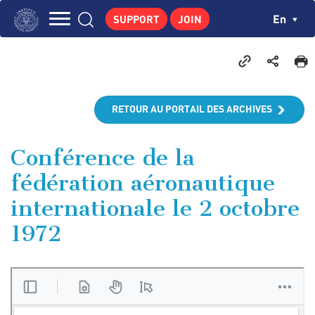
Skip
Cookies management panel
Ch
En
SUPPORT
JOIN
to
Navigation
main
THE INSTITUTE
content
principale
GEORGES POMPIDOU
CENTRE DE RECHERCHES
RETOUR AU PORTAIL DES ARCHIVES
PUBLICATIONS
NEWS
Conférence de la
fédération aéronautique
PEDAGOGICAL AREA
internationale le 2 octobre
1972