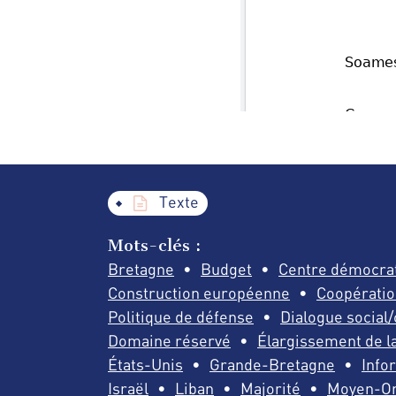
Texte
Mots-clés :
Bretagne
Budget
Centre démocrat
Construction européenne
Coopération
Politique de défense
Dialogue social
Domaine réservé
Élargissement de la
États-Unis
Grande-Bretagne
Info
Israël
Liban
Majorité
Moyen-Or