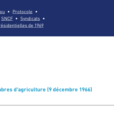
dou
Protocole
SNCF
Syndicats
résidentielles de 1969
res d'agriculture (9 décembre 1966)