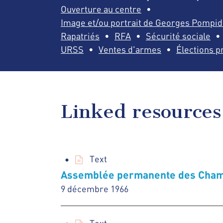
Ouverture au centre
Image et/ou portrait de Georges Pompi
Rapatriés
RFA
Sécurité sociale
URSS
Ventes d'armes
Élections p
Linked resources
Text
Assemblée permanente des Chamb
9 décembre 1966
Text