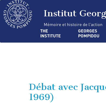
Skip
Cookies management panel
to
Institut Geor
main
content
Mémoire et histoire de l'action
Navigation
THE 
GEORGES 
INSTITUTE
POMPIDOU
principale
Débat avec Jacqu
1969)