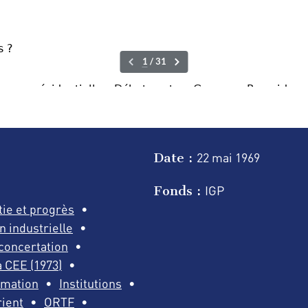
Date :
22 mai
1969
Fonds :
IGP
ie et progrès
 industrielle
/concertation
 CEE (1973)
rmation
Institutions
ient
ORTF