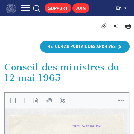
Skip
Cookies management panel
Ch
En
SUPPORT
JOIN
to
Navigation
main
THE INSTITUTE
content
principale
GEORGES POMPIDOU
CENTRE DE RECHERCHES
RETOUR AU PORTAIL DES ARCHIVES
PUBLICATIONS
NEWS
Conseil des ministres du
12 mai 1965
PEDAGOGICAL AREA