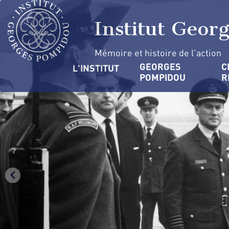
Aller
Panneau de gestion des cookies
au
Institut Geor
contenu
principal
Mémoire et histoire de l'action
Navigation
GEORGES 
C
L'INSTITUT
POMPIDOU
R
principale