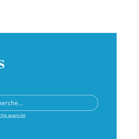
s
che avancée