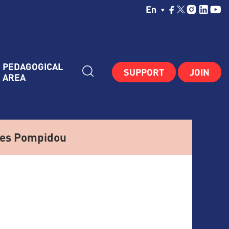
Choisissez Votre La
En
PEDAGOGICAL 
SUPPORT
JOIN
AREA
ges Pompidou