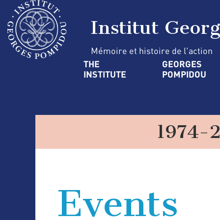
Skip
Cookies management panel
to
Institut Geor
main
content
Mémoire et histoire de l'action
Navigation
THE 
GEORGES 
INSTITUTE
POMPIDOU
principale
1974-
Events