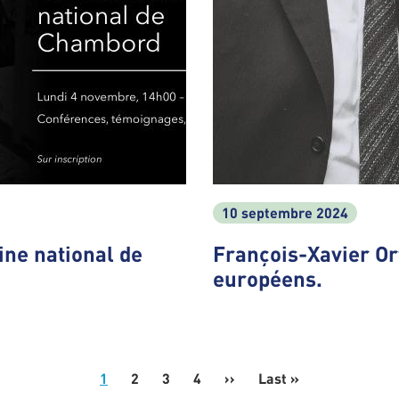
10 septembre 2024
ne national de
François-Xavier Or
européens.
1
2
3
4
››
Next
Last »
Last
page
page