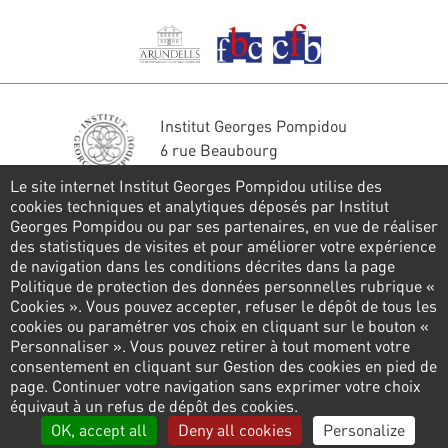
Institut Georges Pompidou
6 rue Beaubourg
75004 Paris
Le site internet Institut Georges Pompidou utilise des
Tél. : 01 44 78 41 22
cookies techniques et analytiques déposés par Institut
Georges Pompidou ou par ses partenaires, en vue de réaliser
Stay in touch
des statistiques de visites et pour améliorer votre expérience
de navigation dans les conditions décrites dans la page
CONTACT FORM
Politique de protection des données personnelles rubrique «
Cookies ». Vous pouvez accepter, refuser le dépôt de tous les
Follow us
cookies ou paramétrer vos choix en cliquant sur le bouton «
Personnaliser ». Vous pouvez retirer à tout moment votre
consentement en cliquant sur Gestion des cookies en pied de
page. Continuer votre navigation sans exprimer votre choix
Pied
équivaut à un refus de dépôt des cookies.
de
Privacy policy
Cookies management
Links
OK, accept all
Deny all cookies
Personalize