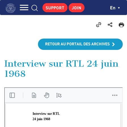
Skip
Cookies management panel
Ch
En
SUPPORT
JOIN
to
Navigation
main
THE INSTITUTE
content
principale
GEORGES POMPIDOU
CENTRE DE RECHERCHES
RETOUR AU PORTAIL DES ARCHIVES
PUBLICATIONS
NEWS
Interview sur RTL 24 juin
1968
PEDAGOGICAL AREA