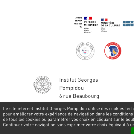
Institut Georges
Pompidou
6 rue Beaubourg
75004 Paris
Le site internet Institut Georges Pompidou utilise des cookies tech
Tél. : 01 44 78 41 22
pour améliorer votre expérience de navigation dans les conditions
de tous les cookies ou paramétrer vos choix en cliquant sur le bo
Pied
Continuer votre navigation sans exprimer votre choix équivaut à u
de
Privacy policy
Cookies management
L