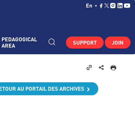
Choisissez Votre La
En
PEDAGOGICAL 
SUPPORT
JOIN
AREA
ETOUR AU PORTAIL DES ARCHIVES