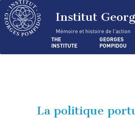
Skip
Cookies management panel
to
Institut Geor
main
content
Mémoire et histoire de l'action
Navigation
THE 
GEORGES 
INSTITUTE
POMPIDOU
principale
La politique port