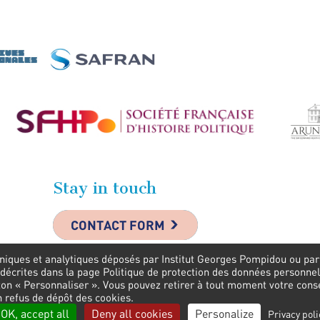
Stay in touch
CONTACT FORM
niques et analytiques déposés par Institut Georges Pompidou ou par s
 décrites dans la page Politique de protection des données personnel
uton « Personnaliser ». Vous pouvez retirer à tout moment votre con
n refus de dépôt des cookies.
OK, accept all
Deny all cookies
Personalize
Privacy poli
inks
Legal information
Contact us
Presse