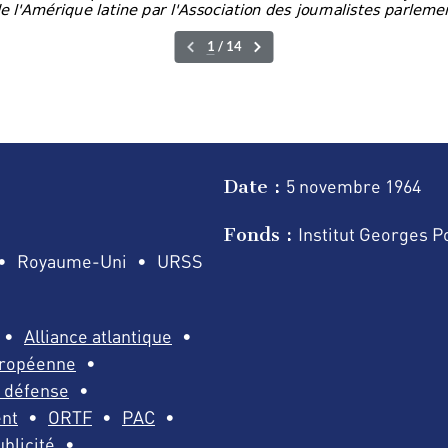
Date :
5 novembre
1964
Fonds :
Institut Georges 
Royaume-Uni
URSS
Alliance atlantique
uropéenne
e défense
nt
ORTF
PAC
blicité