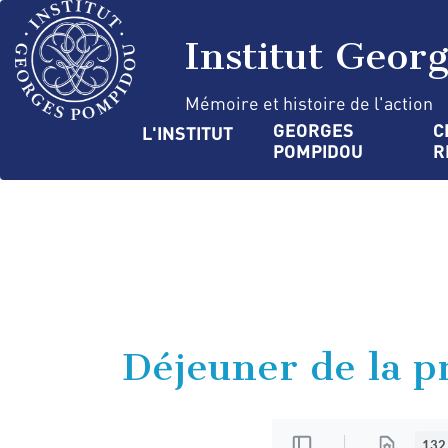
Aller
Panneau de gestion des cookies
au
Institut Geor
contenu
principal
Mémoire et histoire de l'action
Navigation
GEORGES 
C
L'INSTITUT
POMPIDOU
R
principale
Déjeuner de la p